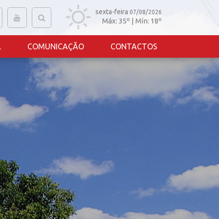
sexta-feira
07/08/2026
Máx:
35
º | Mín:
18
º
L
COMUNICAÇÃO
CONTACTOS